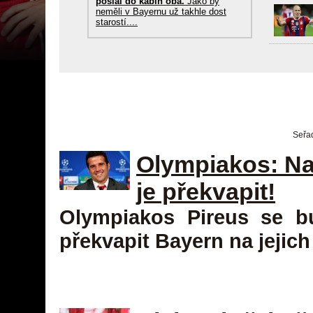
poslal do kabin oba.
Jako by
neměli v Bayernu už takhle dost
starostí....
Seřad
Olympiakos: Na
je překvapit!
Olympiakos Pireus se b
překvapit Bayern na jejich