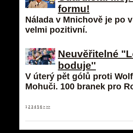
formu!
Nálada v Mnichově je po v
velmi pozitivní.
Neuvěřitelné "
boduje''
V úterý pět gólů proti Wol
Mohuči. 100 branek pro R
1
2
3
4
5
6
>
>>