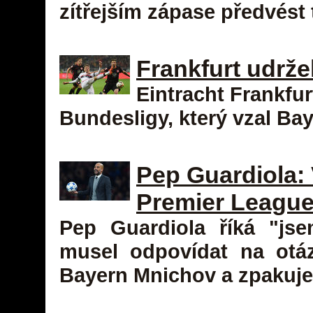
zítřejším zápase předvést
Frankfurt udrže
Eintracht Frankfu
Bundesligy, který vzal Ba
Pep Guardiola:
Premier League
Pep Guardiola říká "js
musel odpovídat na otá
Bayern Mnichov a zpakuje