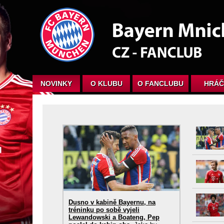
NOVINKY
O KLUBU
O FANCLUBU
HRÁČ
Dusno v kabině Bayernu, na
tréninku po sobě vyjeli
Lewandowski a Boateng, Pep