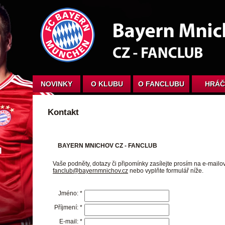
NOVINKY
O KLUBU
O FANCLUBU
HRÁČ
Kontakt
BAYERN MNICHOV CZ - FANCLUB
Vaše podněty, dotazy či připomínky zasílejte prosím na e-mailo
fanclub@bayernmnichov.cz
nebo vyplňte formulář níže.
Jméno: *
Příjmení: *
E-mail: *