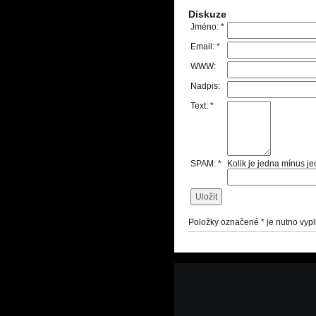
Diskuze
Jméno:
*
Email:
*
WWW:
Nadpis:
Text:
*
SPAM:
*
Kolik je jedna mínus je
Položky označené
*
je nutno vypln