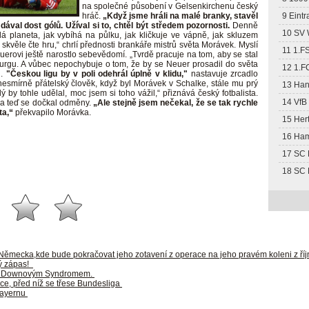
na společné působení v Gelsenkirchenu český
hráč.
„Když jsme hráli na malé branky, stavěl
9 Eintr
ával dost gólů. Užíval si to, chtěl být středem pozornosti.
Denně
10 SV 
elá planeta, jak vybíhá na půlku, jak kličkuje ve vápně, jak skluzem
k skvěle čte hru,“ chrlí přednosti brankáře mistrů světa Morávek. Myslí
11 1.F
erovi ještě narostlo sebevědomí. „Tvrdě pracuje na tom, aby se stal
urgu. A vůbec nepochybuje o tom, že by se Neuer prosadil do světa
12 1.F
i.
"Českou ligu by v poli odehrál úplně v klidu,"
nastavuje zrcadlo
nesmírně přátelský člověk, když byl Morávek v Schalke, stále mu prý
13 Han
by tohle udělal, moc jsem si toho vážil,“ přiznává český fotbalista.
14 VfB 
 a teď se dočkal odměny.
„Ale stejně jsem nečekal, že se tak rychle
ta,“
překvapilo Morávka.
15 Her
16 Ha
17 SC 
18 SC 
o Německa,kde bude pokračovat jeho zotavení z operace na jeho pravém koleni z ří
ý zápas!
i s Downovým Syndromem.
ce, před níž se třese Bundesliga
 Bayernu