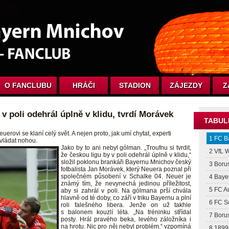
O FANCLUBU
HRÁČI
STADION
ZÁJEZDY
Z
v poli odehrál úplně v klidu, tvrdí Morávek
TABUL
ovi se klaní celý svět. A nejen proto, jak umí chytat, experti
1 FC B
vládat nohou.
Jako by to ani nebyl gólman. „Troufnu si tvrdit,
2 VfL 
že českou ligu by v poli odehrál úplně v klidu,“
složil poklonu brankáři Bayernu Mnichov český
3 Boru
fotbalista Jan Morávek, který Neuera poznal při
společném působení v Schalke 04. Neuer je
4 Baye
známý tím, že nevynechá jedinou příležitost,
5 FC A
aby si zahrál v poli. Na gólmana prší chvála
hlavně od té doby, co září v triku Bayernu a plní
6 FC S
roli falešného libera. Jenže on už takhle
s balonem kouzlí léta. „Na tréninku střídal
7 Boru
posty. Hrál pravého beka, levého záložníka i
na hrotu. Nic pro něj nebyl problém,“ vzpomíná
8 1899