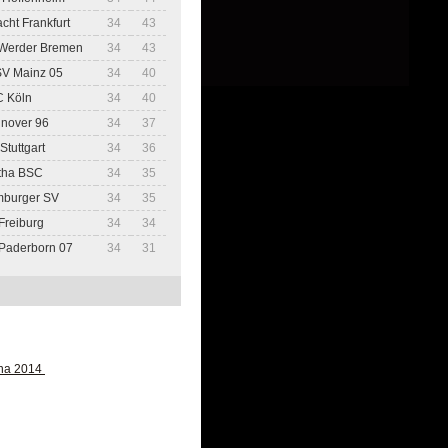
acht Frankfurt
34
43
Werder Bremen
34
43
SV Mainz 05
34
40
C Köln
34
40
nover 96
34
37
Stuttgart
34
36
tha BSC
34
35
mburger SV
34
35
Freiburg
34
34
Paderborn 07
34
31
jna 2014