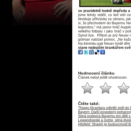
se pravidelně hodně dopředu a d
jsme tehdy viděli, co teď vidí c
likviduje přihrávky za obranu, ja
si, že přechodem do Bayernu Neu
legendou,“ má jasno hráč Augsb
velkého fotbalu i jako hráč v pol
Synot lize. Přitom je prý Neuer 
gólman nabízel pomoc. „Ne každý 
Na tréninku pak Neuer tvrdě dřel
stane nejlepším brankářem svě
Hodnocení článku
Článek nebyl ještě ohodnocen.
Čtěte také:
Thiago Alcantara odletěl zpět d
Bayern: Další povedený poharov
Silná podpora Bayernu pro dět
Lewandowski a Gotze, silná dvoji
Hitzfeld: Shaqiri je budoucností