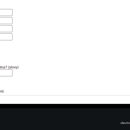
dna? (slovy)
it.
všechna