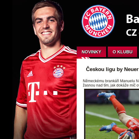
NOVINKY
O KLUBU
Českou ligu by Neuer 
Německému brankáři Manuelu Neuer
žasnou nad tím, jak dokáže míč o