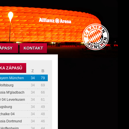
ÁPASY
KONTAKT
KA ZÁPASŮ
Z
B
ayern München
34
79
Wolfsburg
34
69
ssia M'gladbach
34
66
r 04 Leverkusen
34
61
ugsburg
34
49
chalke 04
34
48
ssia Dortmund
34
46
 Hoffenheim
34
44