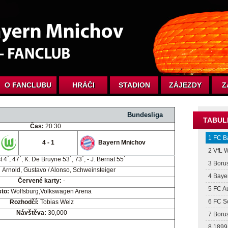
O FANCLUBU
HRÁČI
STADION
ZÁJEZDY
Z
n 2015 Bundesliga
TABUL
Čas:
20:30
1 FC B
4 - 1
Bayern Mnichov
2 VfL 
 4´, 47´, K. De Bruyne 53´, 73´, - J. Bernat 55´
3 Boru
:
Arnold, Gustavo / Alonso, Schweinsteiger
4 Baye
Červené karty:
-
5 FC A
sto:
Wolfsburg,Volkswagen Arena
6 FC S
Rozhodčí:
Tobias Welz
Návštěva:
30,000
7 Boru
8 1899