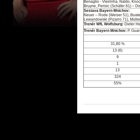
Benaglio - Vieirinha, Naldo, Knoc
Bruyne, Perisic (Schäfer 81) – D
Sestava Bayern Mnichov:
Neuer – Rode (Weiser 51), Boaten
Lewandowski (Pizarro 71), Mülle
Trenér WfL Wolfsburg:
Dieter H
Trenér Bayern Mnichov:
P. Guar
31,80 %
13 (6)
9
1
13
324
55%