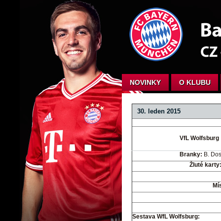
NOVINKY
O KLUBU
30. lede
VfL Wolfsburg
Branky:
B. Dost
Žluté karty
Mí
Sestava WfL Wolfsburg: