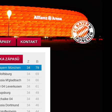
ÁPASY
KONTAKT
KA ZÁPASŮ
Z
B
ayern München
34
79
Wolfsburg
34
69
ssia M'gladbach
34
66
r 04 Leverkusen
34
61
ugsburg
34
49
chalke 04
34
48
ssia Dortmund
34
46
 Hoffenheim
34
44