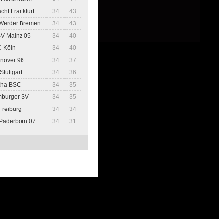
acht Frankfurt
34
43
Werder Bremen
34
43
SV Mainz 05
34
40
C Köln
34
40
nover 96
34
37
Stuttgart
34
36
tha BSC
34
35
mburger SV
34
35
Freiburg
34
34
Paderborn 07
34
31