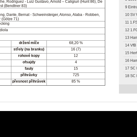
he, Rodriguez - Luiz Gustavo, Arnold – Caligiuri (Hunt 86), De
ost (Bendtner 83)
9 Eintr
g, Dante, Bernat - Schweinsteiger, Alonso, Alaba - Robben,
10 SV 
r (Götze 71)
11 1.F
ecking
diola
12 1.F
13 Han
držení míče
68,20 %
14 VfB 
střely (na branku)
16 (7)
15 Her
rohové kopy
12
16 Ha
ofsajdy
4
17 SC 
fauly
15
přihrávky
725
18 SC 
přesnost přihrávek
85 %