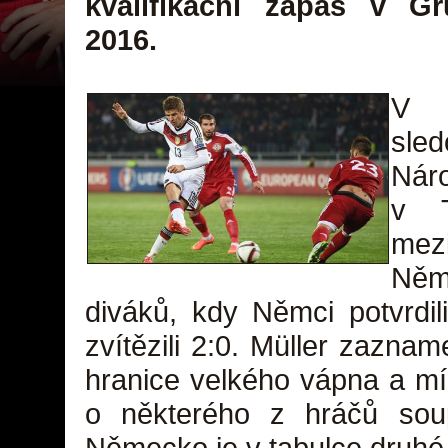
kvalifikační zápas v G
2016.
V n
sl
Nár
v T
me
Něm
diváků, kdy Němci potvrdili 
zvítězili 2:0. Müller zazna
hranice velkého vápna a mí
o některého z hráčů sou
Německo
je v tabulce druh