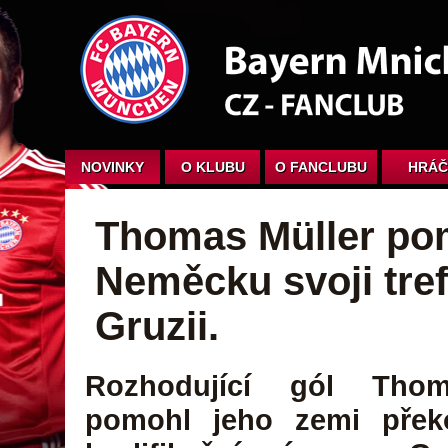
NOVINKY
O KLUBU
O FANCLUBU
HRÁČ
Thomas Müller po
Neměcku svoji tref
Gruzii.
Rozhodující gól Thom
pomohl jeho zemi přek