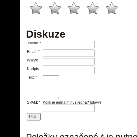
Diskuze
Jméno:
*
Email:
*
WWW:
Nadpis:
Text:
*
SPAM:
*
Kolik je jedna mínus jedna? (slovy)
Položky označené
*
je nutno