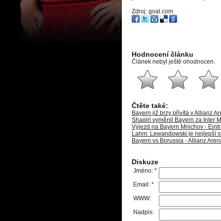
Zdroj: goal.com
Hodnocení článku
Článek nebyl ještě ohodnocen.
Čtěte také:
Bayern již brzy přivítá v Allianz 
Shaqiri vyměnil Bayern za Inter 
Výjezd na Bayern Mnichov - Ein
Lahm: Lewandowski je nejlepší s
Bayern vs Borussia - Allianz Are
Diskuze
Jméno:
*
Email:
*
WWW:
Nadpis: