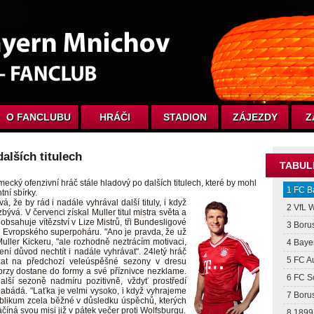
O FANCLUBU
HRÁČI
STADION
ZÁJEZDY
Z
dalších titulech
TABUL
německý ofenzivní hráč stále hladový po dalších titulech, které by mohl
1 FC B
tní sbírky.
 že by rád i nadále vyhrával další tituly, i když
2 VfL 
bývá. V červenci získal Muller titul mistra světa a
ž obsahuje vítězství v Lize Mistrů, tři Bundesligové
3 Boru
isk Evropského superpoháru. "Ano je pravda, že už
Muller Kickeru, "ale rozhodně neztrácím motivaci,
4 Baye
není důvod nechtít i nadále vyhrávat". 24letý hráč
5 FC A
zat na předchozí veleúspěšné sezony v dresu
 brzy dostane do formy a své příznivce nezklame.
6 FC S
další sezoně nadmíru pozitivně, vždyť prostředí
abádá. "Laťka je velmi vysoko, i když vyhrajeme
7 Boru
ublikum zcela běžné v důsledku úspěchů, kterých
číná svou misi již v pátek večer proti Wolfsburgu.
8 1899