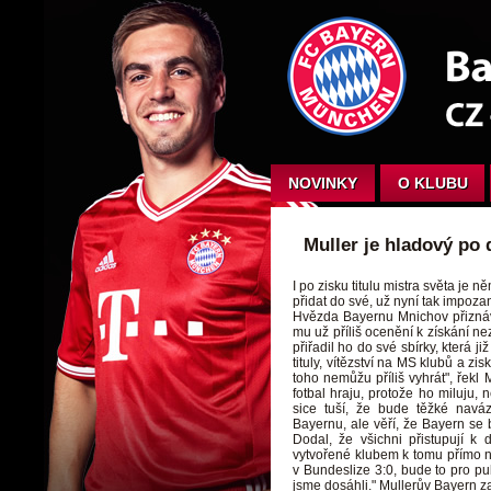
NOVINKY
O KLUBU
Muller je hladový po 
I po zisku titulu mistra světa je 
přidat do své, už nyní tak impozan
Hvězda Bayernu Mnichov přiznává,
mu už příliš ocenění k získání nez
přiřadil ho do své sbírky, která ji
tituly, vítězství na MS klubů a z
toho nemůžu příliš vyhrát", řekl 
fotbal hraju, protože ho miluju, 
sice tuší, že bude těžké navá
Bayernu, ale věří, že Bayern se
Dodal, že všichni přistupují k 
vytvořené klubem k tomu přímo n
v Bundeslize 3:0, bude to pro p
jsme dosáhli." Mullerův Bayern za