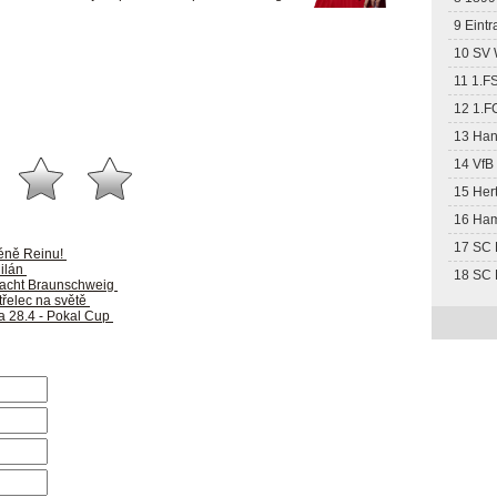
9 Eintr
10 SV 
11 1.F
12 1.F
13 Han
14 VfB 
15 Her
16 Ha
17 SC 
Aréně Reinu!
Milán
18 SC 
tracht Braunschweig
třelec na světě
na 28.4 - Pokal Cup