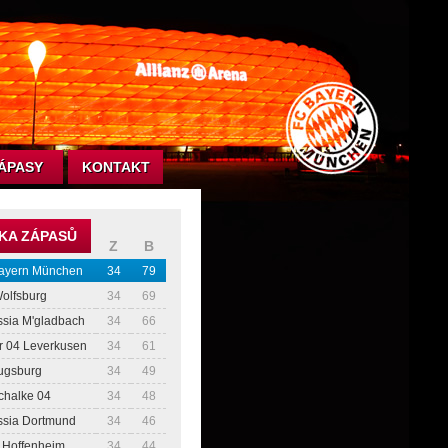
ÁPASY
KONTAKT
KA ZÁPASŮ
Z
B
ayern München
34
79
Wolfsburg
34
69
ssia M'gladbach
34
66
r 04 Leverkusen
34
61
ugsburg
34
49
chalke 04
34
48
ssia Dortmund
34
46
 Hoffenheim
34
44