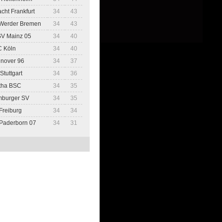
acht Frankfurt
34
43
Werder Bremen
34
43
SV Mainz 05
34
40
C Köln
34
40
nover 96
34
37
Stuttgart
34
36
tha BSC
34
35
mburger SV
34
35
Freiburg
34
34
Paderborn 07
34
31