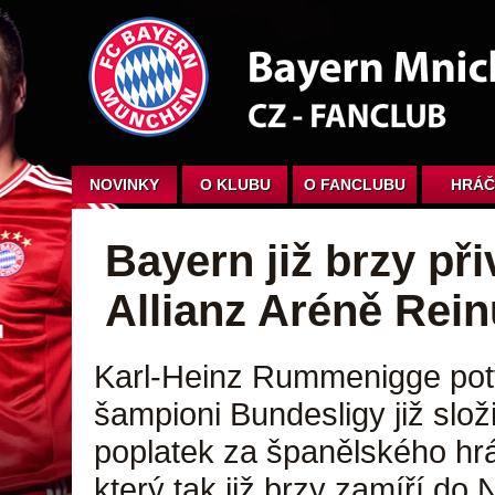
NOVINKY
O KLUBU
O FANCLUBU
HRÁČ
Bayern již brzy při
Allianz Aréně Rein
Karl-Heinz Rummenigge potvr
šampioni Bundesligy již složi
poplatek za španělského hr
který tak již brzy zamíří do