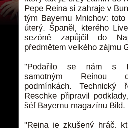
Pepe Reina si zahraje v Bund
tým Bayernu Mnichov: toto 
úterý. Španěl, kterého Liv
sezóně zapůjčil do Nap
předmětem velkého zájmu G
"Podařilo se nám s L
samotným Reinou d
podmínkách. Technický ře
Reschke připravil podklady
šéf Bayernu magazínu Bild.
"Reina je zkušený hráč, kt