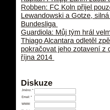
Robben: FC Koln přijel pouz
Lewandowski a Gotze, silná 
Bundesliga
Guardiola: Můj tým hrál vel
Thiago Alcantara odletěl z
pokračovat jeho zotavení z 
října 2014
Diskuze
Jméno:
*
Email:
*
WWW: